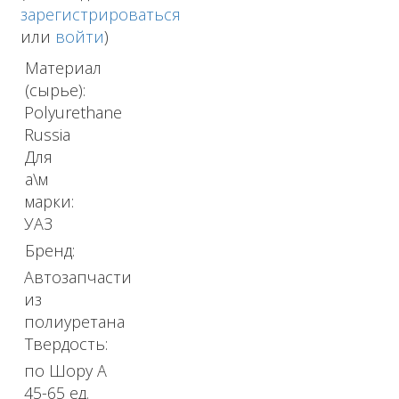
зарегистрироваться
или
войти
)
Материал
(сырье):
Polyurethane
Russia
Для
а\м
марки:
УАЗ
Бренд:
Автозапчасти
из
полиуретана
Твердость:
по Шору А
45-65 ед.