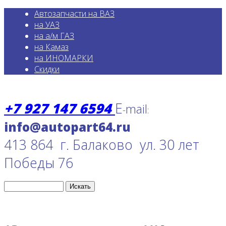
Автозапчасти на ВАЗ
на УАЗ
на а/м ГАЗ
на Камаз
на ИНОМАРКИ
Скидки
+7 927 147 6594
E
mail
-
:
413 864 г. Балаково ул. 30 лет
Победы 76