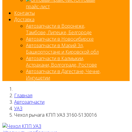
прайс-лист
Контакты
Доставка
Автозапчасти в Воронеже,
Тамбове, Липецке, Белгороде
Автозапчасти в Новосибирске
Автозапчасти в Марий Эл,
Башкортостане и Кировской обл
Автозапчасти в Калмыкии,
Астрахани, Волгограде, Ростове
Автозапчасти в Дагестане, Чечне,
Ингушетии
Главная
Автозапчасти
УАЗ
Чехол рычага КПП УАЗ 3160-5130016