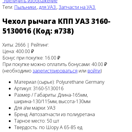
Увеличить изображение
Теги:
Пыльники.
,
для УАЗ.
,
Запчасти на УАЗ.
Чехол рычага КПП УАЗ 3160-
5130016
(Код:
я738
)
Хиты:
2666
|
Рейтинг:
Цена:
400.00 ₽
Бонус при покупке:
16.00 ₽
При покупке можно оплатить бонусами:
40.00 ₽
(необходимо
зарегистрироваться
или
войти
)
Материал (сырье):
Polyurethane Germany
Артикул:
3160-5130016
Размер / Габариты:
Длина-165мм,
ширина-130/115мм, высота-130мм
Для а\м марки:
УАЗ
Бренд:
Автозапчасти из полиуретана
Тарное место:
50 шт
Твердость:
по Шору А 65-85 ед.