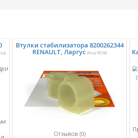
0
Втулки стабилизатора 8200262344
RENAULT, Ларгус
К
Код:
(Код:
Я538
)
ми:
П
Отзывов (0)
ли