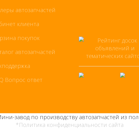
леры автозапчастей
бинет клиента
рзина покупок
талог автозапчастей
хподдержка
Q Вопрос ответ
Мини-завод по производству автозапчастей из пол
*Политика конфиденциальности сайта