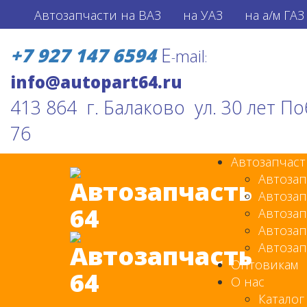
Автозапчасти на ВАЗ
на УАЗ
на а/м ГАЗ
+7 927 147 6594
E
mail
-
:
413 864 г. Балаково ул. 30 лет П
76
Автозапчаст
Автозап
Автозап
Автозап
Автозап
Автозап
Оптовикам
О нас
Каталог