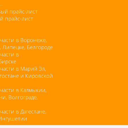
..
й прайс-лист
части в Воронеже,
, Липецке, Белгороде
части в
бирске
части в Марий Эл,
тостане и Кировской
части в Калмыкии,
ни, Волгограде,
е
части в Дагестане,
 Ингушетии