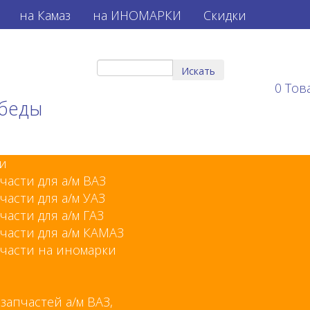
на Камаз
на ИНОМАРКИ
Скидки
0
Тов
обеды
и
части для а/м ВАЗ
части для а/м УАЗ
части для а/м ГАЗ
части для а/м КАМАЗ
части на иномарки
 запчастей а/м ВАЗ,