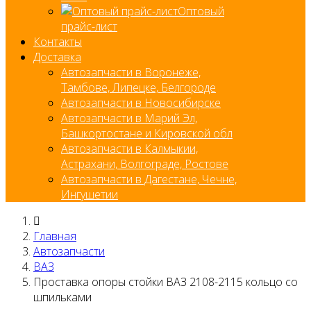
Оптовый
прайс-лист
Контакты
Доставка
Автозапчасти в Воронеже,
Тамбове, Липецке, Белгороде
Автозапчасти в Новосибирске
Автозапчасти в Марий Эл,
Башкортостане и Кировской обл
Автозапчасти в Калмыкии,
Астрахани, Волгограде, Ростове
Автозапчасти в Дагестане, Чечне,
Ингушетии
Главная
Автозапчасти
ВАЗ
Проставка опоры стойки ВАЗ 2108-2115 кольцо со
шпильками