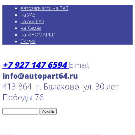
Автозапчасти на ВАЗ
на УАЗ
на а/м ГАЗ
на Камаз
на ИНОМАРКИ
Скидки
+7 927 147 6594
E
mail
-
:
413 864 г. Балаково ул. 30 лет
Победы 76