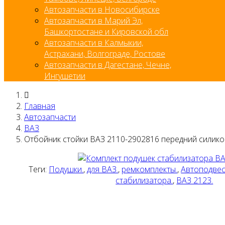
Автозапчасти в Новосибирске
Автозапчасти в Марий Эл,
Башкортостане и Кировской обл
Автозапчасти в Калмыкии,
Астрахани, Волгограде, Ростове
Автозапчасти в Дагестане, Чечне,
Ингушетии
Главная
Автозапчасти
ВАЗ
Отбойник стойки ВАЗ 2110-2902816 передний силико
Теги:
Подушки.
,
для ВАЗ.
,
ремкомплекты.
,
Автоподвес
стабилизатора.
,
ВАЗ 2123.