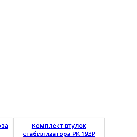
ова
Комплект втулок
стабилизатора РК 193Р