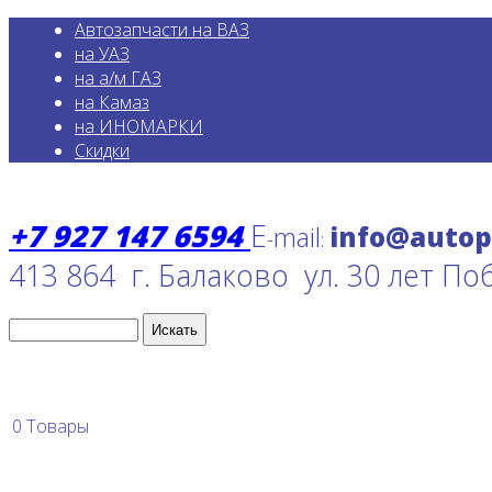
Автозапчасти на ВАЗ
на УАЗ
на а/м ГАЗ
на Камаз
на ИНОМАРКИ
Скидки
+7 927 147 6594
E
mail
-
:
413 864 г. Балаково ул. 30 лет По
0
Товары