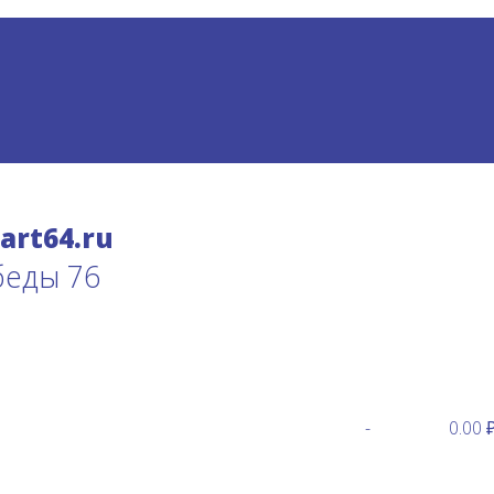
беды 76
-
0.00 