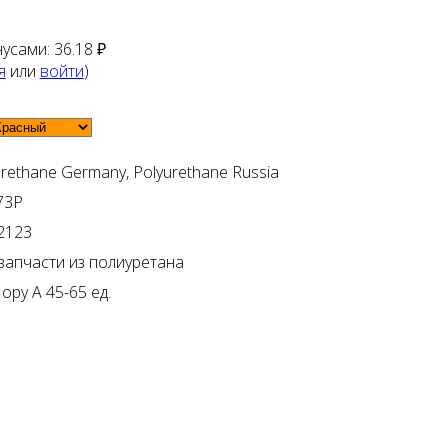
нусами:
36.18 ₽
я
или
войти
)
urethane Germany, Polyurethane Russia
73Р
2123
запчасти из полиуретана
ору А 45-65 ед.