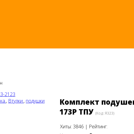
н
Комплект подушек
ка.
,
Втулки.
,
подушки
173Р ТПУ
(Код:
Я323
)
Хиты:
3846
|
Рейтинг: