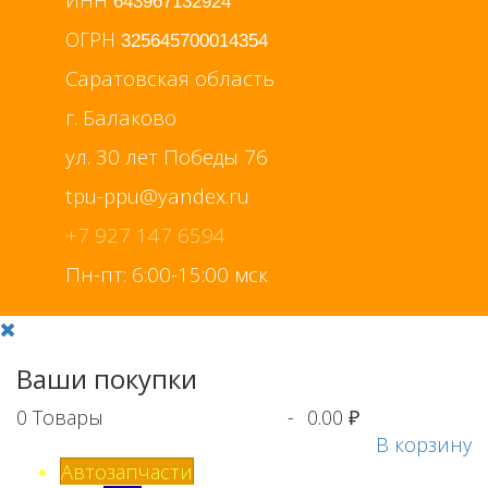
ИНН
643967132924
ОГРН
325645700014354
Саратовская область
г. Балаково
ул. 30 лет Победы 76
+7 927 147 6594
Пн-пт: 6:00-15:00 мск
Ваши покупки
0
Товары
-
0.00 ₽
В корзину
Автозапчасти