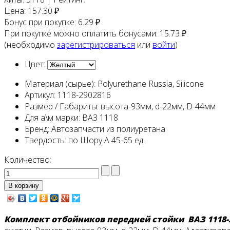
Цена:
157.30 ₽
Бонус при покупке:
6.29 ₽
При покупке можно оплатить бонусами:
15.73 ₽
(необходимо
зарегистрироваться
или
войти
)
Цвет:
Материал (сырье):
Polyurethane Russia, Silicone
Артикул:
1118-2902816
Размер / Габариты:
высота-93мм, d-22мм, D-44мм
Для а\м марки:
ВАЗ 1118
Бренд:
Автозапчасти из полиуретана
Твердость:
по Шору А 45-65 ед.
Количество:
Комплект отбойников передней стойки ВАЗ 1118-