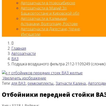
Автозапчасти в Новосибирске
Автозапчасти в Марий Эл,
Башкортостане и Кировской обл
Автозапчасти в Калмыкии,
Астрахани, Волгограде, Ростове
Автозапчасти в Дагестане, Чечне,
Ингушетии
Главная
Автозапчасти
ВАЗ
Подушка воздушного фильтра 2112-1109249 (слоник)
Увеличить изображение
Теги:
для ВАЗ.
,
ремкомплекты.
,
Запчасти Калина.
,
Автоподве
Отбойники передней стойки ВАЗ
Хиты:
5118
|
Рейтинг: