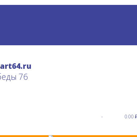
беды 76
-
0.00 