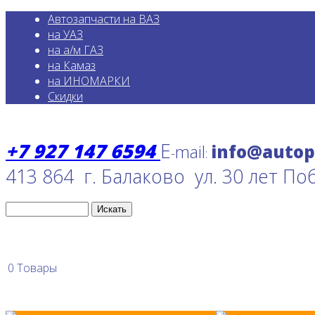
Автозапчасти на ВАЗ
на УАЗ
на а/м ГАЗ
на Камаз
на ИНОМАРКИ
Скидки
+7 927 147 6594
E
mail
-
:
413 864 г. Балаково ул. 30 лет По
0
Товары