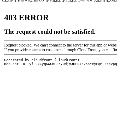
сжатии. Размер: высота-93мм, d-22мм, D-44мм. Адаптирова