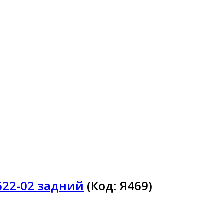
622-02 задний
(Код:
Я469
)