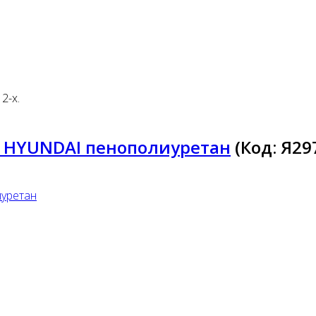
2-х.
A, HYUNDAI пенополиуретан
(Код:
Я29