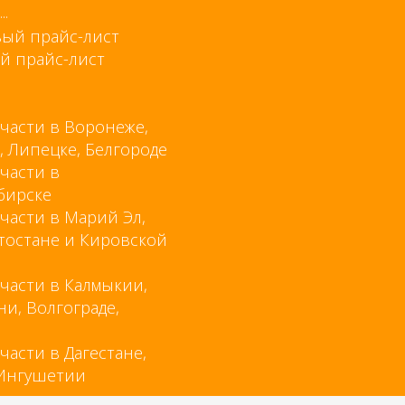
..
й прайс-лист
части в Воронеже,
, Липецке, Белгороде
части в
бирске
части в Марий Эл,
тостане и Кировской
части в Калмыкии,
ни, Волгограде,
е
части в Дагестане,
 Ингушетии