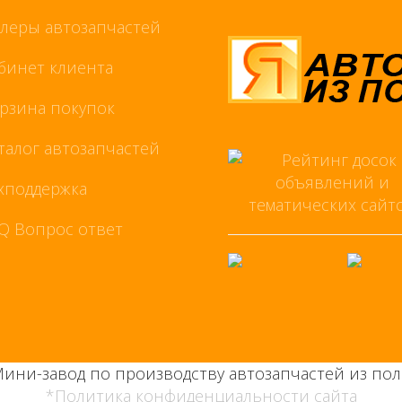
леры автозапчастей
бинет клиента
рзина покупок
талог автозапчастей
хподдержка
Q Вопрос ответ
Мини-завод по производству автозапчастей из пол
*Политика конфиденциальности сайта