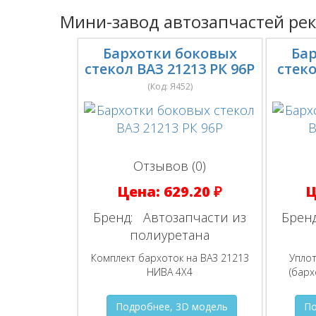
Мини-завод автозапчастей ре
Бархотки боковых
Ба
стекол ВАЗ 21213 РК 96Р
стеко
(Код:
Я452
)
Отзывов (0)
Цена:
629.20 ₽
Ц
Бренд:
Автозапчасти из
Бренд
полиуретана
Комплект бархоток на ВАЗ 21213
Уплот
НИВА 4Х4
(барх
Подробнее, 3D модель
По