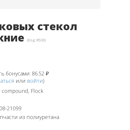
ковых стекол
ижние
(Код:
Я500
)
ть бонусами:
86.52 ₽
аться
или
войти
)
 compound, Flock
08-21099
пчасти из полиуретана