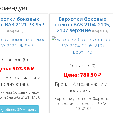
комендует
рхотки боковых
Бархотки боковых
л ВАЗ 2121 РК 95Р
стекол ВАЗ 2104, 2105,
2107 верхние
(Код:
Я450
)
(Код:
Я334
)
Отзывов (0)
Отзывов (0)
ена:
503.36 ₽
Цена:
786.50 ₽
:
Автозапчасти из
полиуретана
Бренд:
Автозапчасти из
полиуретана
нители боковых стекол
отки) на ВАЗ 2121 НИВА
Ворсовые уплотнения (бархотки)
стекол для автомобилей ВАЗ
2105\2107
дробнее, 3D модель