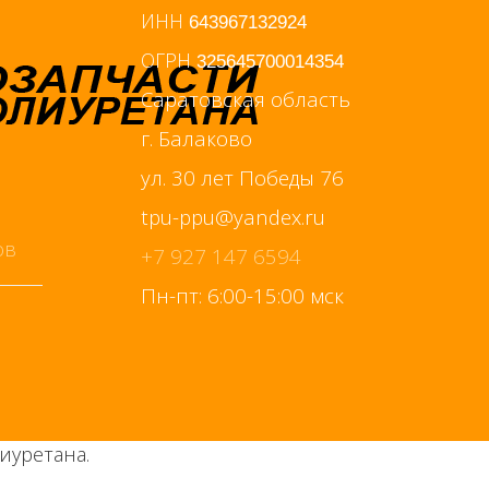
ИНН
643967132924
ОГРН
325645700014354
Саратовская область
г. Балаково
ул. 30 лет Победы 76
+7 927 147 6594
Пн-пт: 6:00-15:00 мск
иуретана.