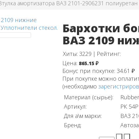
Втулка амортизатора ВАЗ 2101-2906231 полиуретан
Бархотки бо
,
Уплотнители стекол.
ВАЗ 2109 н
Хиты:
3229
|
Рейтинг:
Цена:
865.15 ₽
Бонус при покупке:
34.61 ₽
При покупке можно оплати
(необходимо
зарегистриров
Материал (сырье):
Rubber
Артикул:
РК 54Р
Для а\м марки:
ВАЗ 21
Бренд:
Автоза