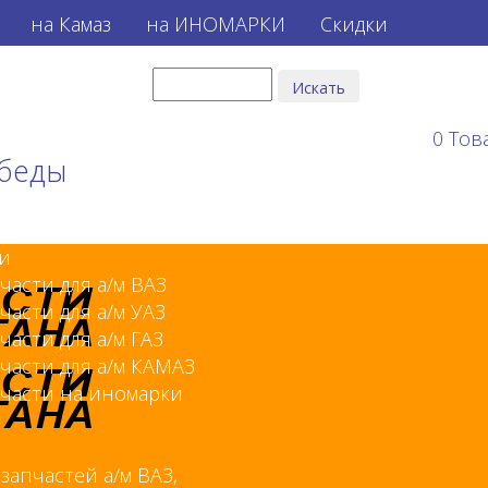
на Камаз
на ИНОМАРКИ
Скидки
0
Тов
обеды
и
части для а/м ВАЗ
части для а/м УАЗ
части для а/м ГАЗ
части для а/м КАМАЗ
части на иномарки
 запчастей а/м ВАЗ,