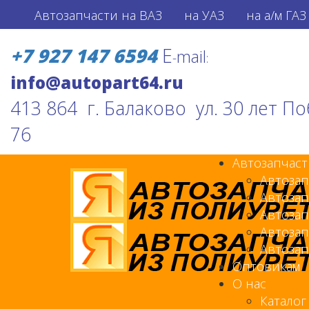
Автозапчасти на ВАЗ
на УАЗ
на а/м ГАЗ
+7 927 147 6594
E
mail
-
:
413 864 г. Балаково ул. 30 лет П
76
Автозапчаст
Автозап
Автозап
Автозап
Автозап
Автозап
Оптовикам
О нас
Каталог