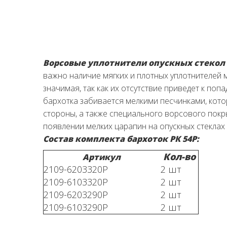
Ворсовые уплотнители опускных стекол 
важно наличие мягких и плотных уплотнителей м
значимая, так как их отсутствие приведет к по
бархотка забивается мелкими песчинками, кото
стороны, а также специального ворсового покры
появлении мелких царапин на опускных стеклах 
Состав комплекта бархоток РК 54Р:
Кол-во
Артикул
2109-6203320Р
2 шт
2109-6103320Р
2 шт
2109-6203290Р
2 шт
2109-6103290Р
2 шт