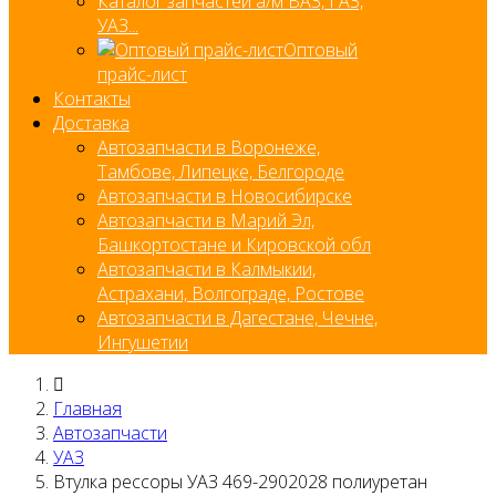
Каталог запчастей а/м ВАЗ, ГАЗ,
УАЗ...
Оптовый
прайс-лист
Контакты
Доставка
Автозапчасти в Воронеже,
Тамбове, Липецке, Белгороде
Автозапчасти в Новосибирске
Автозапчасти в Марий Эл,
Башкортостане и Кировской обл
Автозапчасти в Калмыкии,
Астрахани, Волгограде, Ростове
Автозапчасти в Дагестане, Чечне,
Ингушетии
Главная
Автозапчасти
УАЗ
Втулка рессоры УАЗ 469-2902028 полиуретан