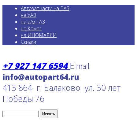
Автозапчасти на ВАЗ
на УАЗ
на а/м ГАЗ
на Камаз
на ИНОМАРКИ
Скидки
+7 927 147 6594
E
mail
-
:
413 864 г. Балаково ул. 30 лет
Победы 76