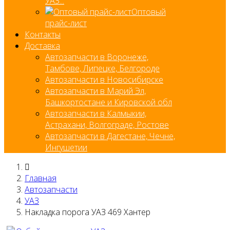
УАЗ...
Оптовый
прайс-лист
Контакты
Доставка
Автозапчасти в Воронеже,
Тамбове, Липецке, Белгороде
Автозапчасти в Новосибирске
Автозапчасти в Марий Эл,
Башкортостане и Кировской обл
Автозапчасти в Калмыкии,
Астрахани, Волгограде, Ростове
Автозапчасти в Дагестане, Чечне,
Ингушетии
Главная
Автозапчасти
УАЗ
Накладка порога УАЗ 469 Хантер