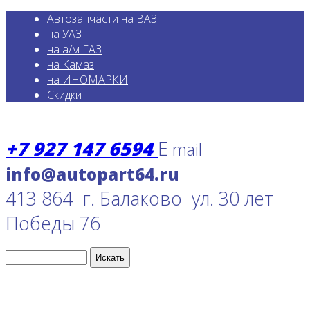
Автозапчасти на ВАЗ
на УАЗ
на а/м ГАЗ
на Камаз
на ИНОМАРКИ
Скидки
+7 927 147 6594
E
mail
-
:
413 864 г. Балаково ул. 30 лет
Победы 76