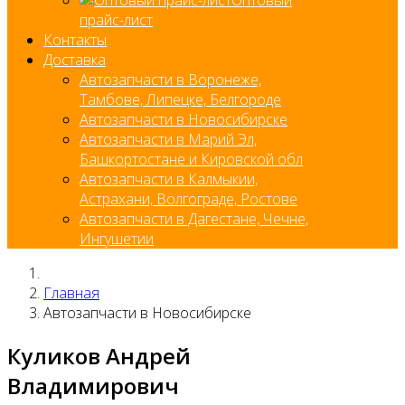
прайс-лист
Контакты
Доставка
Автозапчасти в Воронеже,
Тамбове, Липецке, Белгороде
Автозапчасти в Новосибирске
Автозапчасти в Марий Эл,
Башкортостане и Кировской обл
Автозапчасти в Калмыкии,
Астрахани, Волгограде, Ростове
Автозапчасти в Дагестане, Чечне,
Ингушетии
Главная
Автозапчасти в Новосибирске
Куликов Андрей
Владимирович