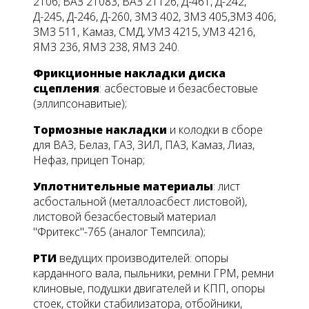
2106, ВАЗ 21083, ВАЗ 21126, Д-461, Д-242,
Д-245, Д-246, Д-260, ЗМЗ 402, ЗМЗ 405,ЗМЗ 406,
ЗМЗ 511, Камаз, СМД, УМЗ 4215, УМЗ 4216,
ЯМЗ 236, ЯМЗ 238, ЯМЗ 240.
Фрикционные
накладки диска
сцепления
: асбестовые и безасбестовые
(эллипсонавитые);
Тормозные
накладки
и колодки в сборе
для ВАЗ, Белаз, ГАЗ, ЗИЛ, ПАЗ, Камаз, Лиаз,
Нефаз, прицеп Тонар;
Уплотнительные материалы
: лист
асбостальной (металлоасбест листовой),
листовой безасбестовый материал
"Фритекс"-765 (аналог Темпсила);
РТИ
ведущих производителей: опоры
карданного вала, пыльники, ремни ГРМ, ремни
клиновые, подушки двигателей и КПП, опоры
стоек, стойки стабилизатора, отбойники,