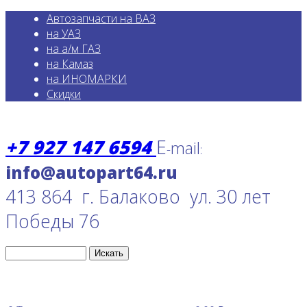
Автозапчасти на ВАЗ
на УАЗ
на а/м ГАЗ
на Камаз
на ИНОМАРКИ
Скидки
+7 927 147 6594
E
mail
-
:
413 864 г. Балаково ул. 30 лет
Победы 76