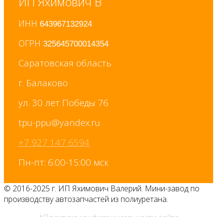
ИП Яхимович В
ИНН
643967132924
ОГРН
325645700014354
Саратовская область
г. Балаково
ул. 30 лет Победы 76
+7 927 147 6594
Пн-пт: 6:00-15:00 мск
© 2016-2025 г. ИП Яхимович Валерий. Мини-завод по
производству автозапчастей из полиуретана.