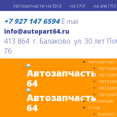
Автозапчасти на ВАЗ
на УАЗ
на а/м ГАЗ
+7 927 147 6594
E
mail
-
:
413 864 г. Балаково ул. 30 лет П
76
Автозапчаст
Автозап
Автозап
Автозап
Автозап
Автозап
Оптовикам
О нас
Каталог