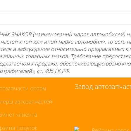
НЫХ ЗНАКОВ (наименований марок автомобилей) 
астей к той или иной марке автомобиля, то есть н
еля в заблуждение относительно предлагаемых к 
указанных товарных знаков. Требование предостав
едлагаемом к продаже, обеспечивающую возможно
требителей», ст. 495 ГК РФ.
Завод автозапча
тозапчасти оптом
леры автозапчастей
бинет клиента
рзина покупок