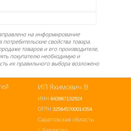
направлено на информирование
а потребительские свойства товара.
продаже товаров и его производителе,
лять покупателю необходимую и
сть их правильного выбора возложено
стей
ИП Яхимович В
ИНН
643967132924
ОГРН
325645700014354
Саратовская область
г. Балаково