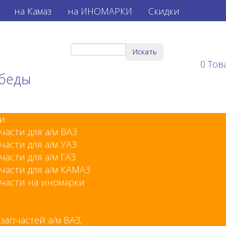
на Камаз
на ИНОМАРКИ
Скидки
0
Тов
обеды
и
части для а/м ВАЗ
части для а/м УАЗ
части для а/м ГАЗ
части для а/м КАМАЗ
части на иномарки
 запчастей а/м ВАЗ,