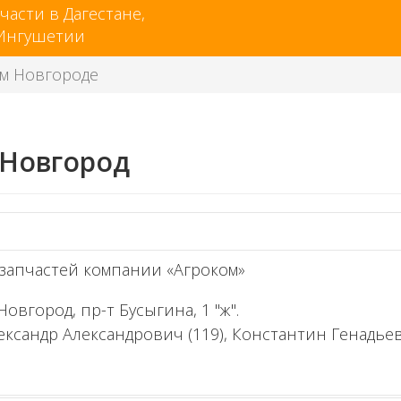
части в Дагестане,
 Ингушетии
м Новгороде
.Новгород
запчастей компании «Агроком»
Новгород, пр-т Бусыгина, 1 "ж".
лександр Александрович (119), Константин Генадьев