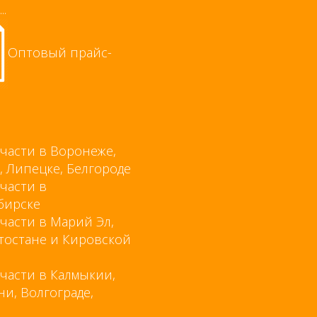
..
Оптовый прайс-
части в Воронеже,
, Липецке, Белгороде
части в
бирске
части в Марий Эл,
тостане и Кировской
части в Калмыкии,
ни, Волгограде,
е